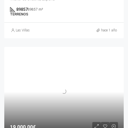
89857
89857 m²
TERRENOS
Las Villas
hace 1 año
19.000,00€